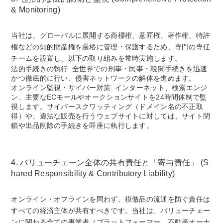
& Monitoring)
当社は、グローバルに展開する商標権、意匠権、著作権、特許
権などの知的財産権を厳格に管理・保護するため、専門の専任
チームを設置し、以下の取り組みを常時実施します。
法的手続きの執行: 全世界での刑事・民事・税関手続きを迅速
かつ徹底的に行い、侵害ネットワークの解体を進めます。
オンライン監視・サイバー対策: インターネット、検索エンジ
ン、主要なECモールやオークションサイトを24時間体制で監
視します。サイバースクワッティング（ドメイン名の不正取
得）や、違法な販売を行うウェブサイトに対しては、サイト閉
鎖や出品削除の手続きを即座に執行します。
4. バリューチェーン全体の共有責任と「寄与責任」 (S
hared Responsibility & Contributory Liability)
オンライン・オフラインを問わず、模倣品の流通を防ぐ責任は
すべての経済主体が共有すべきです。当社は、バリューチェー
ンに関わる全ての事業者（プラットフォーマー、不動産オーナ