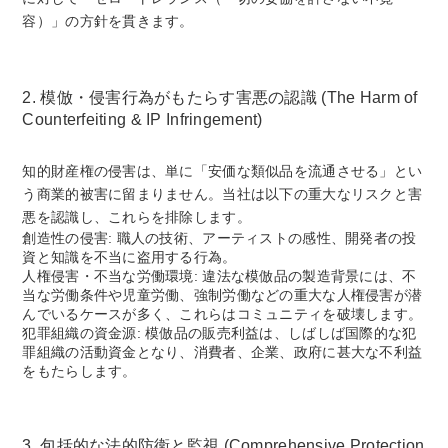
容）」の方針を貫きます。
2. 模倣・侵害行為がもたらす害悪の認識 (The Harm of
Counterfeiting & IP Infringement)
知的財産権の侵害は、単に「安価な類似品を流通させる」とい
う商業的被害に留まりません。当社は以下の重大なリスクと害
悪を認識し、これらを排除します。
創造性の侵害: 職人の技術、アーティストの感性、開発者の投
資と知識を不当に盗用する行為。
人権侵害・不当な労働環境: 違法な模倣品の製造背景には、不
当な労働条件や児童労働、強制労働などの重大な人権侵害が潜
んでいるケースが多く、これらはコミュニティを破壊します。
犯罪組織の資金源: 模倣品の販売利益は、しばしば国際的な犯
罪組織の活動資金となり、消費者、企業、政府に甚大な不利益
をもたらします。
3. 包括的な法的防衛と監視 (Comprehensive Protection