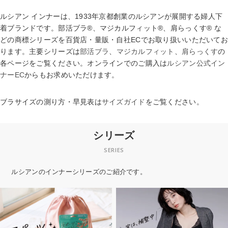
ルシアン インナーは、1933年京都創業のルシアンが展開する婦人下
着ブランドです。部活ブラ®、マジカルフィット®、肩らっくす® な
どの商標シリーズを百貨店・量販・自社ECでお取り扱いいただいてお
ります。主要シリーズは
部活ブラ
、
マジカルフィット
、
肩らっくす
の
各ページをご覧ください。オンラインでのご購入は
ルシアン公式イン
ナーEC
からもお求めいただけます。
ブラサイズの測り方・早見表は
サイズガイド
をご覧ください。
シリーズ
SERIES
ルシアンのインナーシリーズのご紹介です。