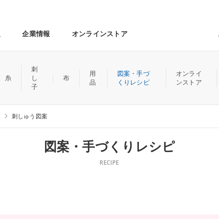
報
企業情報
オンラインストア
刺
用
図案・手づ
オンライ
糸
し
布
品
くりレシピ
ンストア
子
刺しゅう図案
図案・手づくりレシピ
RECIPE