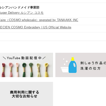
ルシアンハンドメイド事業部
Super Delivery ルシアン コスモ
Faire（COSMO wholesale）operated by TANAAKK INC
LECIEN COSMO Embroidery | US Official Website